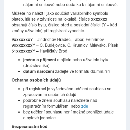
nájemní smlouvě nebo dodatku k nájemní smlouvě.
Můžete ho nalézt i jako součást variabilního symbolu
plateb, liší se v závislosti na lokalitě, číslice
xxxxxxx
obsahují číslo bytu, číslice před a poslední číslici (Y – kód
změny uživatele) při registraci vynechte.
9
xxxxxxx
Y – Jindrichův Hradec, Tábor, Pelhřimov
99
xxxxxxx
Y – Č. Budějovice, Č. Krumlov, Milevsko, Písek
51
xxxxxxx
Y – Havlíčkův Brod
jméno a příjmení
majitele nebo uživatele bytu
(družstevníka)
datum narození
zadejte ve formátu dd.mm.rrrr
Ochrana osobních údajů
při registraci je vyžadováno udělení souhlasu se
zpracováním osobních údajů
podrobné znění souhlasu naleznete nad
registračním formulářem, nebo
zde
bez udělení souhlasu není možné prohlížet údaje
o bytové jednotce
Bezpečnostní kód