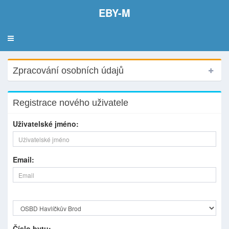
EBY-M
Toggle
navigation
Zpracování osobních údajů
Registrace nového uživatele
Uživatelské jméno:
Email:
Číslo bytu: