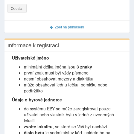
Zpět na přihlášení
Informace k registraci
Uživatelské jméno
minimální délka jména jsou
3 znaky
první znak musí být vždy písmeno
nesmí obsahovat mezery a diakritiku
může obsahovat jednu tečku, pomlčku nebo
podtržítko
Údaje o bytové jednotce
do systému EBY se může zaregistrovat pouze
uživatel nebo vlastník bytu v jedné z uvedených
lokalit
zvolte lokalitu
, ve které se Váš byt nachází
číslo bytu
je sedmimístný kód, najdete ho na